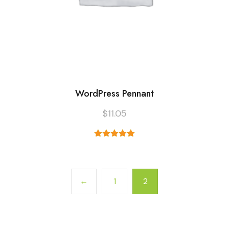
WordPress Pennant
$
11.05
5 üzerinden
5.00
oy
aldı
←
1
2