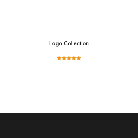
Logo Collection
5 üzerinden
5.00
oy
aldı